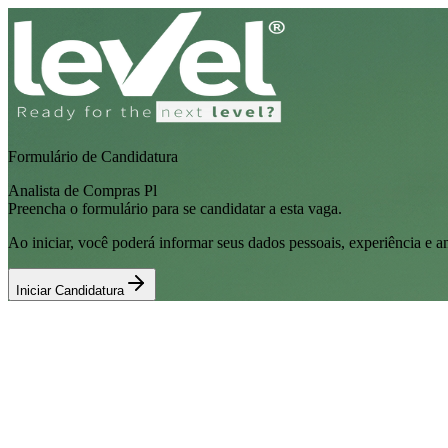
Formulário de Candidatura
Analista de Compras Pl
Preencha o formulário para se candidatar a esta vaga.
Ao iniciar, você poderá informar seus dados pessoais, experiência e an
Iniciar Candidatura